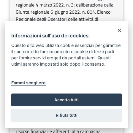
regionale 4 marzo 2022, n. 3; deliberazione della
Giunta regionale 6 giugno 2022, n. 804. Elenco
Regionale degli Operatori delle attività di
enoturismo. Secondo aggiornamento 2025.
×
Informazioni sull'uso dei cookies
Sezione:
Determinazioni dirigenziali aventi contenuto di
interesse generale
Questo sito web utilizza cookie essenziali per garantire
Argomenti:
Agricoltura e sviluppo rurale
il suo corretto funzionamento e cookie di terze parti
per fornire servizi erogati da portali esterni. Questi
ultimi saranno impostati solo dopo il consenso.
DETERMINAZIONE DEL DIRIGENTE SEZIONE
COMPETITIVITA’ DELLE FILIERE
Fammi scegliere
AGROALIMENTARI 30 aprile 2025, n. 199
Scarica
Ascolta
Accetta tutti
Reg. (UE) n.2021/2115, art. 58 comma 1 lettera a)
- Intervento “Ristrutturazione e riconversione
Rifiuta tutti
vigneti” - D.M. 2 dicembre 2024 n. 635206.
Disposizioni regionali di attuazione a valere sulle
risorse finanziarie afferenti alla campagna