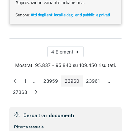
Approvazione variante urbanistica.
Sezione:
Atti degli enti locali e degli enti pubblici e privati
4 Elementi
Per pagina
Mostrati 95.837 - 95.840 su 109.450 risultati.
1
...
23959
23960
23961
...
Pagina
Pagine intermedie
Pagina
Pagina
Pagina
Pagine int
27363
Pagina
Cerca tra i documenti
Ricerca testuale