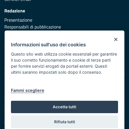
Redazione
Presentazione
Responsabili di pubblicazione
×
Protezione civile
Informazioni sull'uso dei cookies
Vai al sito di Protezione Civile Puglia
Questo sito web utilizza cookie essenziali per garantire
Iniziativa finanziata con risorse del POR Puglia 2014/2020 -
il suo corretto funzionamento e cookie di terze parti
Asse XI
per fornire servizi erogati da portali esterni. Questi
ultimi saranno impostati solo dopo il consenso.
Note legali
Cookie e privacy
Fammi scegliere
Atti di notifica
Feed RSS
Accetta tutti
Servizi Intranet
Rifiuta tutti