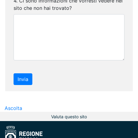
4. Ci sono informazioni che vorresti vedere nel
Obbligatorio
sito che non hai trovato?
4. Ci sono informazioni che vorresti vedere nel sito 
Invia
Ascolta
Valuta questo sito