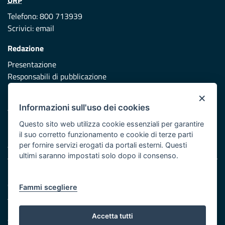
Telefono: 800 713939
Scrivici:
email
Redazione
Presentazione
Responsabili di pubblicazione
×
Protezione civile
Informazioni sull'uso dei cookies
Vai al sito di Protezione Civile Puglia
Questo sito web utilizza cookie essenziali per garantire
Iniziativa finanziata con risorse del POR Puglia 2014/2020 -
il suo corretto funzionamento e cookie di terze parti
Asse XI
per fornire servizi erogati da portali esterni. Questi
ultimi saranno impostati solo dopo il consenso.
Note legali
Cookie e privacy
Fammi scegliere
Atti di notifica
Feed RSS
Accetta tutti
Servizi Intranet