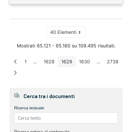
40 Elementi
Per pagina
Mostrati 65.121 - 65.160 su 109.495 risultati.
1
...
1628
1629
1630
...
2738
Pagina
Pagine intermedie
Pagina
Pagina
Pagina
Pagine interme
Pagina
Cerca tra i documenti
Ricerca testuale
Ricerca estesa al contenuto