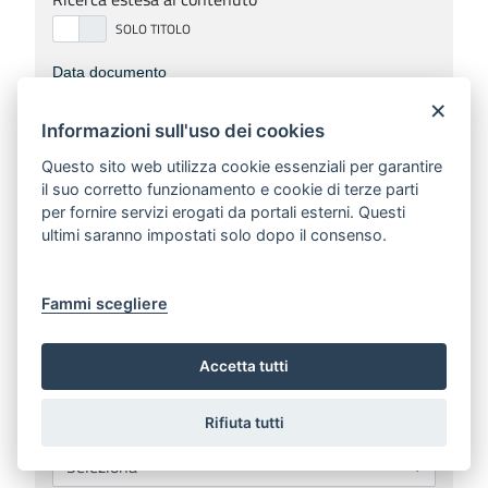
Data documento
×
Informazioni sull'uso dei cookies
Numero documento
Questo sito web utilizza cookie essenziali per garantire
il suo corretto funzionamento e cookie di terze parti
per fornire servizi erogati da portali esterni. Questi
ultimi saranno impostati solo dopo il consenso.
Anno di redazione
Fammi scegliere
Numero bollettino
Accetta tutti
Rifiuta tutti
Sezioni