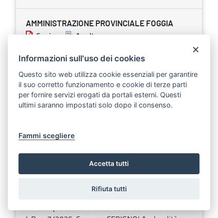
AMMINISTRAZIONE PROVINCIALE FOGGIA
Scarica
Ascolta
×
AVVISO - Domanda di Autorizzazione alla ricerca
Informazioni sull'uso dei cookies
delle acque sotterranee ai sensi dell’art. 5 della
Questo sito web utilizza cookie essenziali per garantire
L.R. n. 7/2025. Comune: ASCOLI SATRIANO -
il suo corretto funzionamento e cookie di terze parti
località: Varcaturo.
per fornire servizi erogati da portali esterni. Questi
ultimi saranno impostati solo dopo il consenso.
Sezione:
Altri atti e avvisi della Regione e di altri enti
pubblici che interessano la collettività regionale
Argomenti:
Demanio e patrimonio
Fammi scegliere
AMMINISTRAZIONE PROVINCIALE FOGGIA
Accetta tutti
Scarica
Ascolta
Rifiuta tutti
AVVISO - Domanda di Autorizzazione alla ricerca
delle acque sotterranee ai sensi dell’art. 5 della