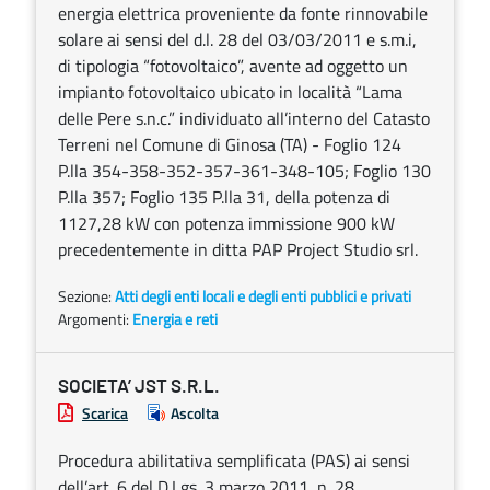
energia elettrica proveniente da fonte rinnovabile
solare ai sensi del d.l. 28 del 03/03/2011 e s.m.i,
di tipologia “fotovoltaico”, avente ad oggetto un
impianto fotovoltaico ubicato in località “Lama
delle Pere s.n.c.” individuato all’interno del Catasto
Terreni nel Comune di Ginosa (TA) - Foglio 124
P.lla 354-358-352-357-361-348-105; Foglio 130
P.lla 357; Foglio 135 P.lla 31, della potenza di
1127,28 kW con potenza immissione 900 kW
precedentemente in ditta PAP Project Studio srl.
Sezione:
Atti degli enti locali e degli enti pubblici e privati
Argomenti:
Energia e reti
SOCIETA’ JST S.R.L.
Scarica
Ascolta
Procedura abilitativa semplificata (PAS) ai sensi
dell’art. 6 del D.Lgs. 3 marzo 2011, n. 28.