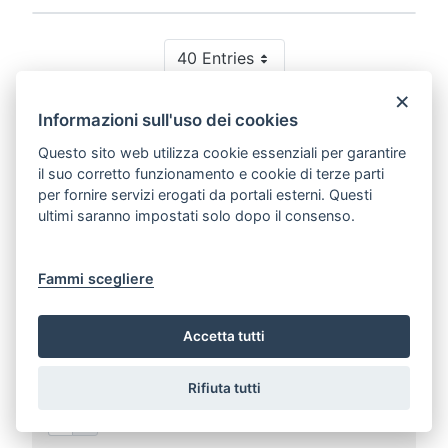
40 Entries
Per Page
×
Showing 12,881 to 12,920 of 109,495 entries.
Informazioni sull'uso dei cookies
Questo sito web utilizza cookie essenziali per garantire
1
...
322
323
324
...
2738
Page
Intermediate Pages
Page
Page
Page
Intermediate Pag
Page
il suo corretto funzionamento e cookie di terze parti
per fornire servizi erogati da portali esterni. Questi
ultimi saranno impostati solo dopo il consenso.
Cerca tra i documenti
Fammi scegliere
Ricerca testuale
Accetta tutti
Rifiuta tutti
Ricerca estesa al contenuto