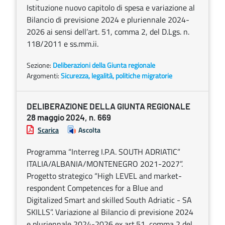
Istituzione nuovo capitolo di spesa e variazione al
Bilancio di previsione 2024 e pluriennale 2024-
2026 ai sensi dell’art. 51, comma 2, del D.Lgs. n.
118/2011 e ss.mm.ii.
Sezione:
Deliberazioni della Giunta regionale
Argomenti:
Sicurezza, legalità, politiche migratorie
DELIBERAZIONE DELLA GIUNTA REGIONALE
28 maggio 2024, n. 669
Scarica
Ascolta
Programma “Interreg I.P.A. SOUTH ADRIATIC”
ITALIA/ALBANIA/MONTENEGRO 2021-2027”.
Progetto strategico “High LEVEL and market-
respondent Competences for a Blue and
Digitalized Smart and skilled South Adriatic - SA
SKILLS”. Variazione al Bilancio di previsione 2024
e pluriennale 2024-2026 ex art.51, comma 2 del