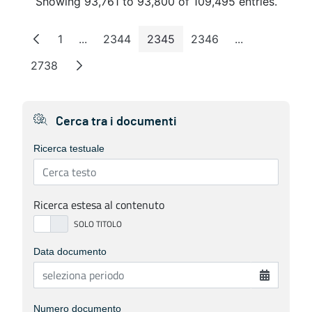
Showing 93,761 to 93,800 of 109,495 entries.
1
...
2344
2345
2346
...
Page
Intermediate Pages
Page
Page
Page
Intermediate 
2738
Page
Cerca tra i documenti
Ricerca testuale
Ricerca estesa al contenuto
Data documento
Numero documento