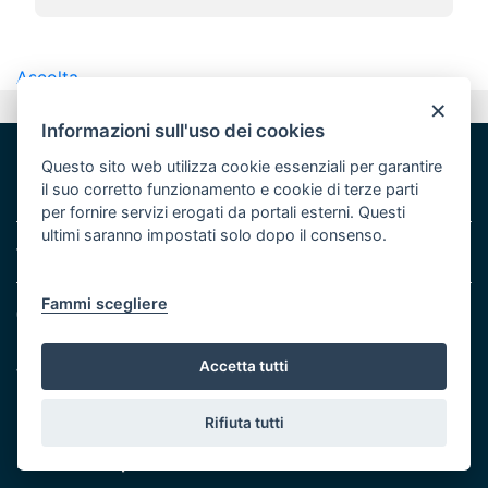
Ascolta
×
Valuta questo sito
Informazioni sull'uso dei cookies
Questo sito web utilizza cookie essenziali per garantire
il suo corretto funzionamento e cookie di terze parti
per fornire servizi erogati da portali esterni. Questi
ultimi saranno impostati solo dopo il consenso.
Area riservata
Fammi scegliere
Contatti e indirizzi
Lungomare N. Sauro, 33 - 70121 Bari
Accetta tutti
Via G. Gentile, 52 - 70126 Bari
Elenco PEC
e
Rubrica
Rifiuta tutti
Eventi e Stampa