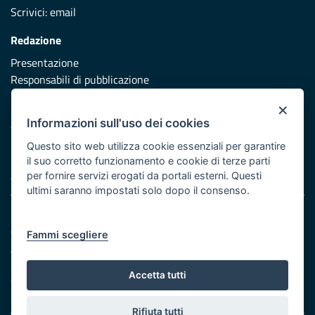
Scrivici:
email
Redazione
Presentazione
Responsabili di pubblicazione
×
Protezione civile
Informazioni sull'uso dei cookies
Vai al sito di Protezione Civile Puglia
Questo sito web utilizza cookie essenziali per garantire
Iniziativa finanziata con risorse del POR Puglia 2014/2020 -
il suo corretto funzionamento e cookie di terze parti
Asse XI
per fornire servizi erogati da portali esterni. Questi
ultimi saranno impostati solo dopo il consenso.
Note legali
Cookie e privacy
Fammi scegliere
Atti di notifica
Feed RSS
Accetta tutti
Servizi Intranet
Rifiuta tutti