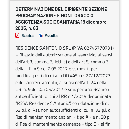
DETERMINAZIONE DEL DIRIGENTE SEZIONE
PROGRAMMAZIONE E MONITORAGGIO
ASSISTENZA SOCIOSANITARIA 19 dicembre
2025, n. 63
Scarica
Ascolta
RESIDENCE S.ANTONIO SRL (P.IVA 02745770731)
– Rilascio dell’autorizzazione all’esercizio, ai sensi
dell’art.3, comma 3, lett. c) e dell’art.8, comma 3
della L.R. n.9 del 2.05.2017 e ss.mm.ii., per
modifica posti di cui alla DD 445 del 27/12/2023
e dell’accreditamento, ai sensi dell’art. 24 della
L.R. n. 9 del 02/05/2017 e smi, per una Rsa non
autosufficienti di cui al RR n.4/2019 denominata
“RSSA Residence S.Antonio”, con dotazione di n.
53 p.l. di Rsa non autosufficienti di cui n. 33 p.l. di
Rsa di mantenimento anziani - tipo A - e n. 20 p.l.
di Rsa di mantenimento demenze - tipo B - ai fini