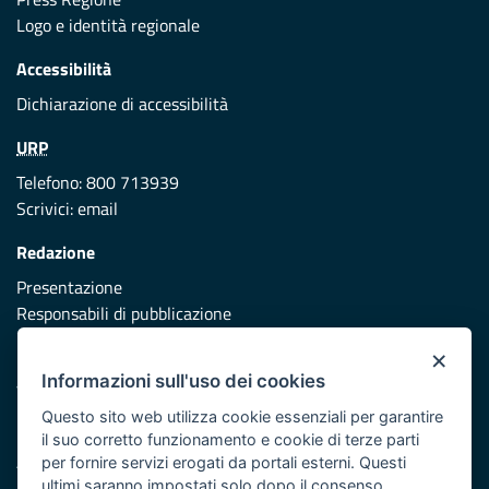
Logo e identità regionale
Accessibilità
Dichiarazione di accessibilità
URP
Telefono: 800 713939
Scrivici:
email
Redazione
Presentazione
Responsabili di pubblicazione
×
Protezione civile
Informazioni sull'uso dei cookies
Vai al sito di Protezione Civile Puglia
Questo sito web utilizza cookie essenziali per garantire
Iniziativa finanziata con risorse del POR Puglia 2014/2020 -
il suo corretto funzionamento e cookie di terze parti
Asse XI
per fornire servizi erogati da portali esterni. Questi
ultimi saranno impostati solo dopo il consenso.