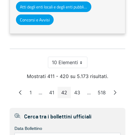
Atti degli enti locali e degli enti pubblici e privati
Concorsi e Avvisi
10 Elementi
Per pagina
Mostrati 411 - 420 su 5.173 risultati.
1
...
41
42
43
...
518
Pagina
Pagine intermedie
Pagina
Pagina
Pagina
Pagine intermedie
Pagina
Cerca tra i bollettini ufficiali
Data Bollettino