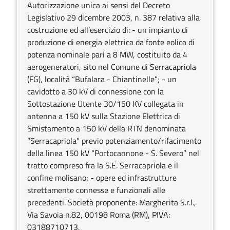
Autorizzazione unica ai sensi del Decreto
Legislativo 29 dicembre 2003, n. 387 relativa alla
costruzione ed all’esercizio di: - un impianto di
produzione di energia elettrica da fonte eolica di
potenza nominale pari a 8 MW, costituito da 4
aerogeneratori, sito nel Comune di Serracapriola
(FG), località “Bufalara - Chiantinelle”; - un
cavidotto a 30 kV di connessione con la
Sottostazione Utente 30/150 KV collegata in
antenna a 150 kV sulla Stazione Elettrica di
Smistamento a 150 kV della RTN denominata
“Serracapriola” previo potenziamento/rifacimento
della linea 150 kV “Portocannone - S. Severo” nel
tratto compreso fra la S.E. Serracapriola e il
confine molisano; - opere ed infrastrutture
strettamente connesse e funzionali alle
precedenti. Società proponente: Margherita S.r.l.,
Via Savoia n.82, 00198 Roma (RM), PIVA:
03188710713.