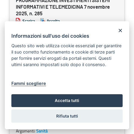
PROGRAMMAZIONE INVESTIMENTI SISTEMI
INFORMATIVI E TELEMEDICINA 7 novembre
2025, n. 285
Scarica
Ascolta
×
CUP: F79I25000950002 PR Puglia FESR-
Informazioni sull'uso dei cookies
FSE+2021-2027. Asse VIII - Azione 8.5 - DGR
Questo sito web utilizza cookie essenziali per garantire
1754/2023 - Avviso Pubblico approvato con Atto
il suo corretto funzionamento e cookie di terze parti
Dirigenziale N.00277 del 22/12/2023. Intervento
per fornire servizi erogati da portali esterni. Questi
“Implementazione di nuove tecnologie
ultimi saranno impostati solo dopo il consenso.
strumentali e laboratoristiche connesse alle
funzionalità del Pronto Soccorso di Casarano”.
Presa d’atto verbale Commissione di valutazione,
Fammi scegliere
ammissione a finanziamento e approvazione
schema Disciplinare. Accertamento e Impegno di
Accetta tutti
spesa.
Rifiuta tutti
Sezione:
Determinazioni dirigenziali aventi contenuto di
interesse generale
Argomenti:
Sanità