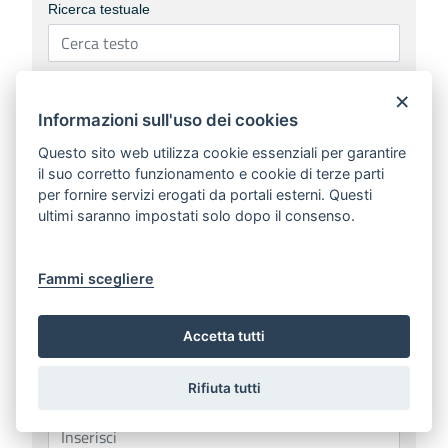
Ricerca testuale
Ricerca estesa al contenuto
×
Informazioni sull'uso dei cookies
Questo sito web utilizza cookie essenziali per garantire
Data documento
il suo corretto funzionamento e cookie di terze parti
per fornire servizi erogati da portali esterni. Questi
ultimi saranno impostati solo dopo il consenso.
Numero documento
Fammi scegliere
Anno di redazione
Accetta tutti
Rifiuta tutti
Numero bollettino