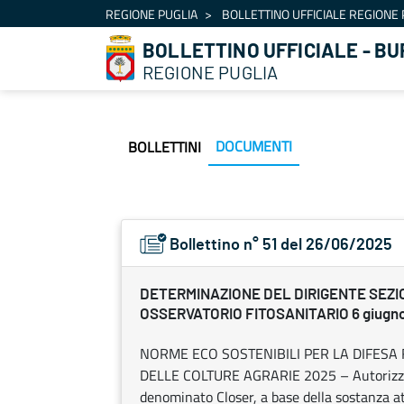
Navigazione
REGIONE PUGLIA
BOLLETTINO UFFICIALE REGIONE 
Salta al contenuto
BOLLETTINO UFFICIALE - BU
REGIONE PUGLIA
DOCUMENTI
BOLLETTINI
Bollettino n° 51 del 26/06/2025
DETERMINAZIONE DEL DIRIGENTE SEZI
OSSERVATORIO FITOSANITARIO 6 giugno 
NORME ECO SOSTENIBILI PER LA DIFESA 
DELLE COLTURE AGRARIE 2025 – Autorizzazio
denominato Closer, a base della sostanza att