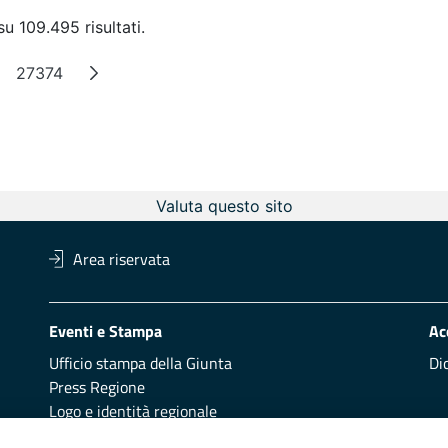
u 109.495 risultati.
27374
agine intermedie
Pagina
Valuta questo sito
Area riservata
Eventi e Stampa
Ac
Ufficio stampa della Giunta
Di
Press Regione
Logo e identità regionale