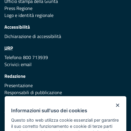
Ufficio stampa della Giunta
Press Regione
Logo e identità regionale
Accessibilità
Dichiarazione di accessibilità
URP
Telefono: 800 713939
Scrivici:
email
Redazione
Presentazione
Responsabili di pubblicazione
×
Protezione civile
Informazioni sull'uso dei cookies
Vai al sito di Protezione Civile Puglia
Questo sito web utilizza cookie essenziali per garantire
Iniziativa finanziata con risorse del POR Puglia 2014/2020 -
il suo corretto funzionamento e cookie di terze parti