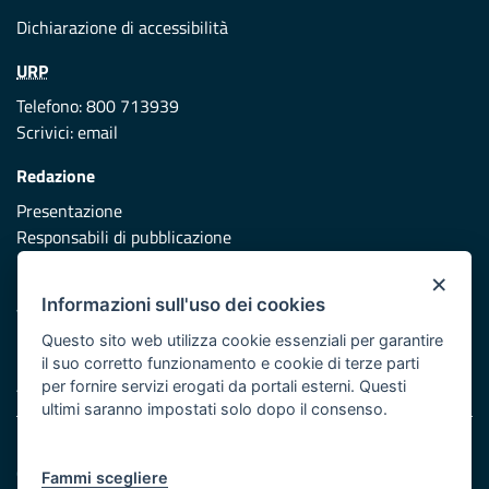
Dichiarazione di accessibilità
URP
Telefono: 800 713939
Scrivici:
email
Redazione
Presentazione
Responsabili di pubblicazione
×
Protezione civile
Informazioni sull'uso dei cookies
Vai al sito di Protezione Civile Puglia
Questo sito web utilizza cookie essenziali per garantire
Iniziativa finanziata con risorse del POR Puglia 2014/2020 -
il suo corretto funzionamento e cookie di terze parti
Asse XI
per fornire servizi erogati da portali esterni. Questi
ultimi saranno impostati solo dopo il consenso.
Note legali
Cookie e privacy
Fammi scegliere