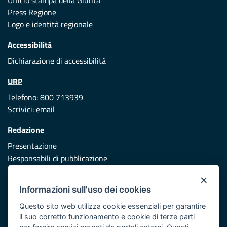
Ufficio stampa della Giunta
Press Regione
Logo e identità regionale
Accessibilità
Dichiarazione di accessibilità
URP
Telefono: 800 713939
Scrivici:
email
Redazione
Presentazione
Responsabili di pubblicazione
×
Protezione civile
Informazioni sull'uso dei cookies
Vai al sito di Protezione Civile Puglia
Questo sito web utilizza cookie essenziali per garantire
Iniziativa finanziata con risorse del POR Puglia 2014/2020 -
il suo corretto funzionamento e cookie di terze parti