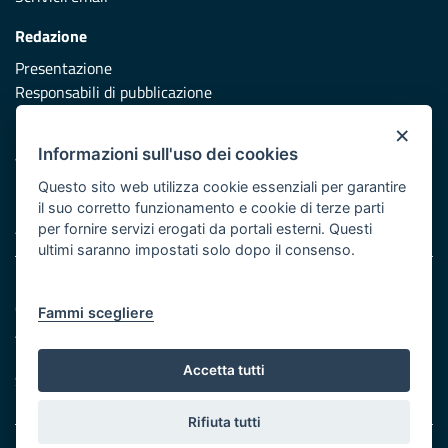
Redazione
Presentazione
Responsabili di pubblicazione
×
Protezione civile
Informazioni sull'uso dei cookies
Vai al sito di Protezione Civile Puglia
Questo sito web utilizza cookie essenziali per garantire
Iniziativa finanziata con risorse del POR Puglia 2014/2020 -
il suo corretto funzionamento e cookie di terze parti
Asse XI
per fornire servizi erogati da portali esterni. Questi
ultimi saranno impostati solo dopo il consenso.
Note legali
Cookie e privacy
Fammi scegliere
Atti di notifica
Feed RSS
Accetta tutti
Servizi Intranet
Rifiuta tutti