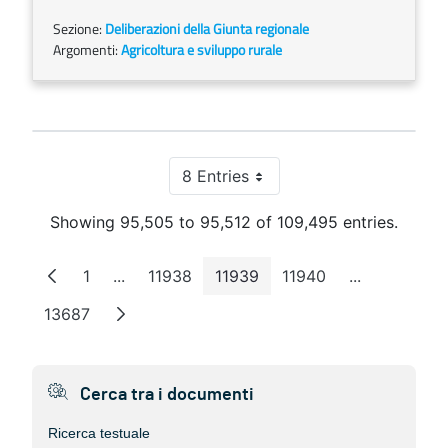
Sezione:
Deliberazioni della Giunta regionale
Argomenti:
Agricoltura e sviluppo rurale
8 Entries
Per Page
Showing 95,505 to 95,512 of 109,495 entries.
1
...
11938
11939
11940
...
Page
Intermediate Pages
Page
Page
Page
Intermediat
13687
Page
Cerca tra i documenti
Ricerca testuale