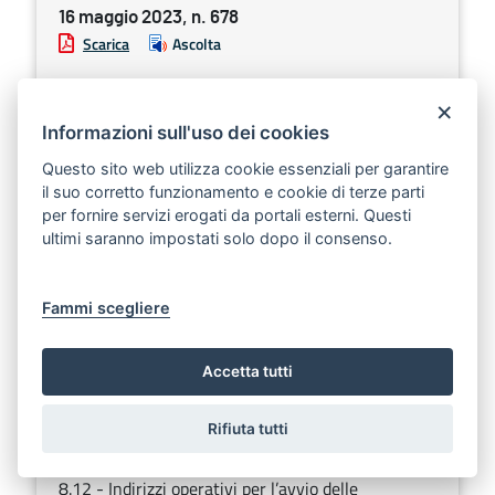
16 maggio 2023, n. 678
Scarica
Ascolta
PO FESR 2014-2020 - Asse III - Azione 3.6 - sub-
×
azione 3.6.a - Variazione al bilancio di previsione
Informazioni sull'uso dei cookies
2023 e pluriennale 2023 -2025 ai sensi del D. Lgs.
n. 118/2011 e ss.mm.ii - Applicazione Avanzo
Questo sito web utilizza cookie essenziali per garantire
il suo corretto funzionamento e cookie di terze parti
Amministrazione. Avviso pubblico Titolo II capo III.
per fornire servizi erogati da portali esterni. Questi
ultimi saranno impostati solo dopo il consenso.
Sezione:
Deliberazioni della Giunta regionale
Argomenti:
Sviluppo economico, ricerca e innovazione
Fammi scegliere
DELIBERAZIONE DELLA GIUNTA REGIONALE
16 maggio 2023, n. 679
Accetta tutti
Scarica
Ascolta
Rifiuta tutti
PR Puglia FESR-FSE+ 2021-2027 - Priorità:8.
Welfare e Salute - O.S. ESO4. 11 - Asse 8 - Azione
8.12 - Indirizzi operativi per l’avvio delle