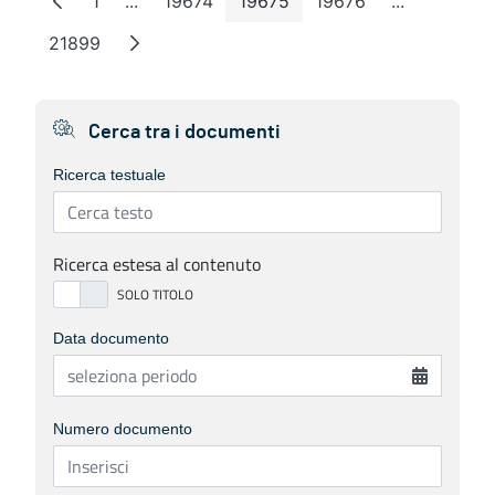
1
...
19674
19675
19676
...
Page
Intermediate Pages
Page
Page
Page
Intermediat
21899
Page
Cerca tra i documenti
Ricerca testuale
Ricerca estesa al contenuto
Data documento
Numero documento