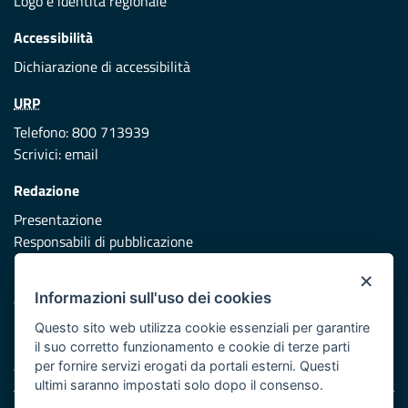
Logo e identità regionale
Accessibilità
Dichiarazione di accessibilità
URP
Telefono: 800 713939
Scrivici:
email
Redazione
Presentazione
Responsabili di pubblicazione
×
Protezione civile
Informazioni sull'uso dei cookies
Vai al sito di Protezione Civile Puglia
Questo sito web utilizza cookie essenziali per garantire
Iniziativa finanziata con risorse del POR Puglia 2014/2020 -
il suo corretto funzionamento e cookie di terze parti
Asse XI
per fornire servizi erogati da portali esterni. Questi
ultimi saranno impostati solo dopo il consenso.