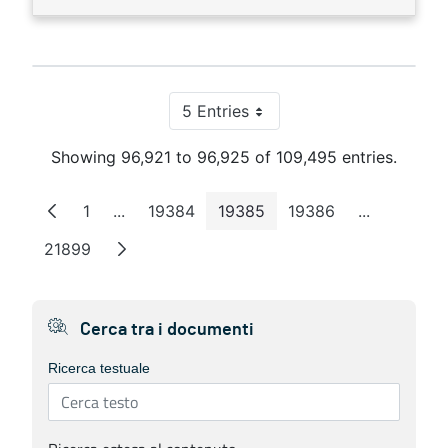
5 Entries
Per Page
Showing 96,921 to 96,925 of 109,495 entries.
1
...
19384
19385
19386
...
Page
Intermediate Pages
Page
Page
Page
Intermedia
21899
Page
Cerca tra i documenti
Ricerca testuale