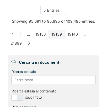
5 Entries
Per Page
Showing 95,691 to 95,695 of 109,495 entries.
1
...
19138
19139
19140
...
Page
Intermediate Pages
Page
Page
Page
Intermediat
21899
Page
Cerca tra i documenti
Ricerca testuale
Ricerca estesa al contenuto