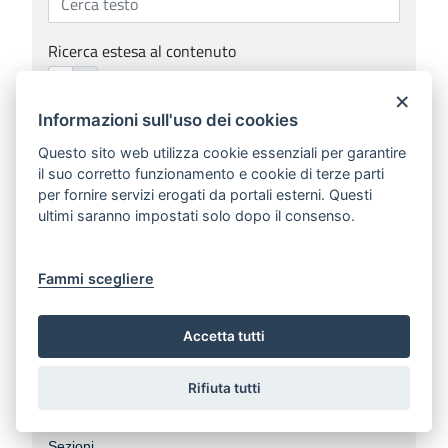
Ricerca estesa al contenuto
×
Informazioni sull'uso dei cookies
Data documento
Questo sito web utilizza cookie essenziali per garantire
il suo corretto funzionamento e cookie di terze parti
per fornire servizi erogati da portali esterni. Questi
Numero documento
ultimi saranno impostati solo dopo il consenso.
Fammi scegliere
Anno di redazione
Accetta tutti
Numero bollettino
Rifiuta tutti
Sezioni