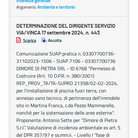
interesse generale
Argomenti:
Ambiente e territorio
DETERMINAZIONE DEL DIRIGENTE SERVIZIO
VIA/VINCA 17 settembre 2024, n. 443
Scarica
Ascolta
Comunicazione SUAP pratica n. 03307700736-
31102023-1506 - SUAP 7106 - 03307700736
DIMORE DI PIETRA SRL - ID 6768 “Permesso di
Costruire (Art. 10 D.P.R. n. 380/2001)
REP_PROV_TA/TA-SUPRO 21358/02-02-2024,
per l’installazione di piscina fuori terra, con
annesso vano tecnico, di pertinenza dell’immobile
sito in Martina Franca, c.da Pezze Mammarelle,
nonché per la sistemazione delle aree esterne”.
Proponente: Antonio Sette per “Dimore di Pietra
S.r.l.”. Valutazione di incidenza ambientale ex art. 5
del DPR 357/97 e ss.mm.ii. - Livello I “fase di