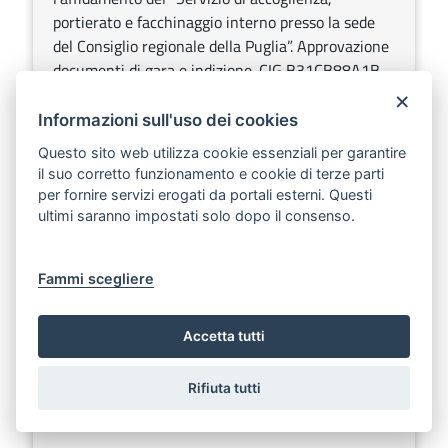
portierato e facchinaggio interno presso la sede
del Consiglio regionale della Puglia”. Approvazione
documenti di gara e indizione. CIG B31CB88A1B.
×
Sezione:
Appalti e Contratti
Informazioni sull'uso dei cookies
Questo sito web utilizza cookie essenziali per garantire
il suo corretto funzionamento e cookie di terze parti
REGIONE PUGLIA - DETERMINAZIONE DEL
per fornire servizi erogati da portali esterni. Questi
DIRIGENTE SEZIONE STRATEGIE E GOVERNO
ultimi saranno impostati solo dopo il consenso.
DELL’OFFERTA 25 settembre 2024, n. 427
Scarica
Ascolta
Fammi scegliere
A.C.N. del 28/04/2022. Approvazione della
graduatoria provvisoria regionale di medicina
specialistica pediatrica di libera scelta valevole per
Accetta tutti
l’anno 2025.
Rifiuta tutti
Sezione:
Concorsi e Avvisi