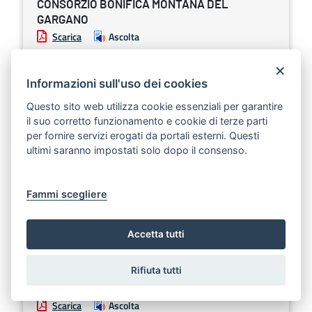
CONSORZIO BONIFICA MONTANA DEL
GARGANO
Scarica
Ascolta
Avviso approvazione nuovo Statuto.
×
Informazioni sull'uso dei cookies
Sezione:
Altri atti e avvisi della Regione e di altri enti
Questo sito web utilizza cookie essenziali per garantire
pubblici che interessano la collettività regionale
il suo corretto funzionamento e cookie di terze parti
per fornire servizi erogati da portali esterni. Questi
ultimi saranno impostati solo dopo il consenso.
COMUNE DI VIESTE
Scarica
Ascolta
Fammi scegliere
Procedura di verifica di assoggettabilità a VAS.
Sezione:
Altri atti e avvisi della Regione e di altri enti
Accetta tutti
pubblici che interessano la collettività regionale
Rifiuta tutti
COMUNE DI GRAVINA IN PUGLIA
Scarica
Ascolta