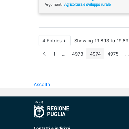
Argomenti:
Agricoltura e sviluppo rurale
4 Entries
Showing 19,893 to 19,896
Per Page
1
...
4973
4974
4975
...
Page
Intermediate Pages
Page
Page
Page
I
Ascolta
Contatti e indirizzi