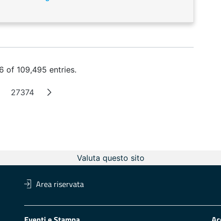
 of 109,495 entries.
27374
ntermediate Pages
Page
Valuta questo sito
Area riservata
Eventi e Stampa
Ac