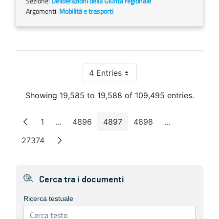
Sezione:
Deliberazioni della Giunta regionale
Argomenti:
Mobilità e trasporti
4 Entries
Per Page
Showing 19,585 to 19,588 of 109,495 entries.
1
...
4896
4897
4898
...
Page
Intermediate Pages
Page
Page
Page
Intermediate 
27374
Page
Cerca tra i documenti
Ricerca testuale