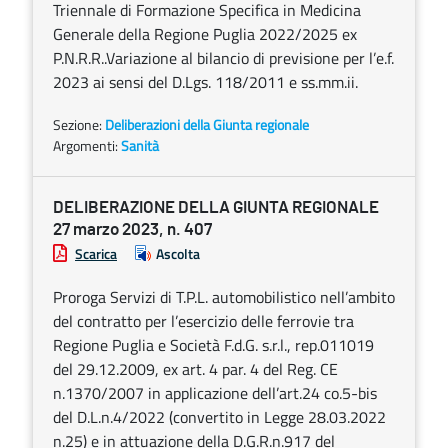
Triennale di Formazione Specifica in Medicina
Generale della Regione Puglia 2022/2025 ex
P.N.R.R..Variazione al bilancio di previsione per l’e.f.
2023 ai sensi del D.Lgs. 118/2011 e ss.mm.ii.
Sezione:
Deliberazioni della Giunta regionale
Argomenti:
Sanità
DELIBERAZIONE DELLA GIUNTA REGIONALE
27 marzo 2023, n. 407
Scarica
Ascolta
Proroga Servizi di T.P.L. automobilistico nell’ambito
del contratto per l’esercizio delle ferrovie tra
Regione Puglia e Società F.d.G. s.r.l., rep.011019
del 29.12.2009, ex art. 4 par. 4 del Reg. CE
n.1370/2007 in applicazione dell’art.24 co.5-bis
del D.L.n.4/2022 (convertito in Legge 28.03.2022
n.25) e in attuazione della D.G.R.n.917 del