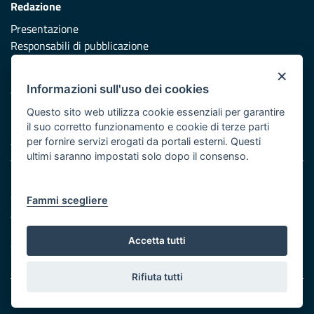
Redazione
Presentazione
Responsabili di pubblicazione
×
Protezione civile
Informazioni sull'uso dei cookies
Vai al sito di Protezione Civile Puglia
Questo sito web utilizza cookie essenziali per garantire
Iniziativa finanziata con risorse del POR Puglia 2014/2020 -
il suo corretto funzionamento e cookie di terze parti
Asse XI
per fornire servizi erogati da portali esterni. Questi
ultimi saranno impostati solo dopo il consenso.
Note legali
Cookie e privacy
Fammi scegliere
Atti di notifica
Feed RSS
Accetta tutti
Servizi Intranet
Rifiuta tutti
© Regione Puglia