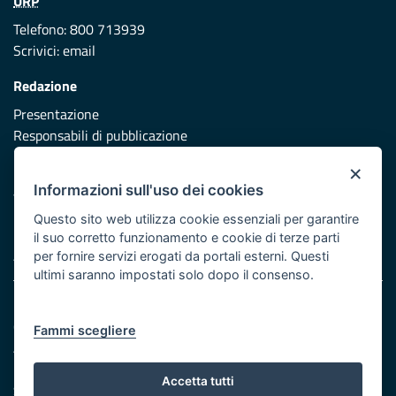
URP
Telefono: 800 713939
Scrivici:
email
Redazione
Presentazione
Responsabili di pubblicazione
×
Protezione civile
Informazioni sull'uso dei cookies
Vai al sito di Protezione Civile Puglia
Questo sito web utilizza cookie essenziali per garantire
Iniziativa finanziata con risorse del POR Puglia 2014/2020 -
il suo corretto funzionamento e cookie di terze parti
Asse XI
per fornire servizi erogati da portali esterni. Questi
ultimi saranno impostati solo dopo il consenso.
Note legali
Cookie e privacy
Fammi scegliere
Atti di notifica
Feed RSS
Accetta tutti
Servizi Intranet