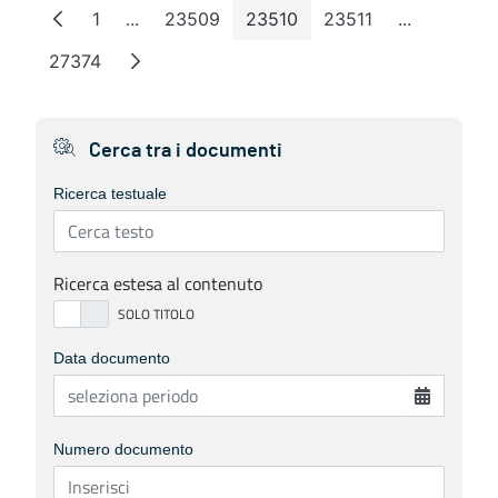
1
...
23509
23510
23511
...
Page
Intermediate Pages
Page
Page
Page
Intermedia
27374
Page
Cerca tra i documenti
Ricerca testuale
Ricerca estesa al contenuto
Data documento
Numero documento