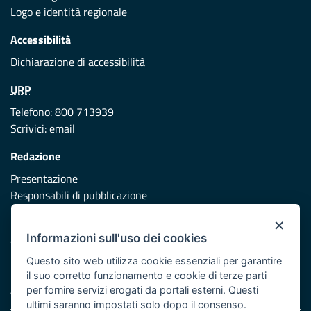
Logo e identità regionale
Accessibilità
Dichiarazione di accessibilità
URP
Telefono: 800 713939
Scrivici:
email
Redazione
Presentazione
Responsabili di pubblicazione
×
Protezione civile
Informazioni sull'uso dei cookies
Vai al sito di Protezione Civile Puglia
Questo sito web utilizza cookie essenziali per garantire
Iniziativa finanziata con risorse del POR Puglia 2014/2020 -
il suo corretto funzionamento e cookie di terze parti
Asse XI
per fornire servizi erogati da portali esterni. Questi
ultimi saranno impostati solo dopo il consenso.