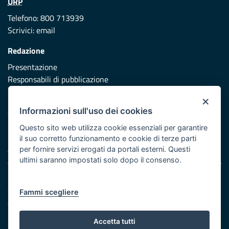
URP
Telefono: 800 713939
Scrivici:
email
Redazione
Presentazione
Responsabili di pubblicazione
×
Protezione civile
Informazioni sull'uso dei cookies
Vai al sito di Protezione Civile Puglia
Questo sito web utilizza cookie essenziali per garantire
Iniziativa finanziata con risorse del POR Puglia 2014/2020 -
il suo corretto funzionamento e cookie di terze parti
Asse XI
per fornire servizi erogati da portali esterni. Questi
ultimi saranno impostati solo dopo il consenso.
Note legali
Cookie e privacy
Fammi scegliere
Atti di notifica
Feed RSS
Accetta tutti
Servizi Intranet