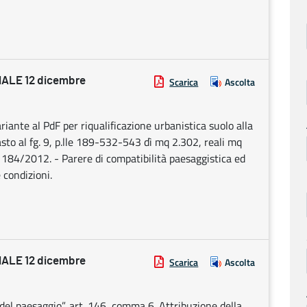
ALE 12 dicembre
Scarica
Ascolta
te al PdF per riqualificazione urbanistica suolo alla
asto al fg. 9, p.lle 189-532-543 dì mq 2.302, reali mq
184/2012. - Parere di compatibilità paesaggistica ed
 condizioni.
ALE 12 dicembre
Scarica
Ascolta
 del paesaggio”, art. 146, comma 6. Attribuzione della