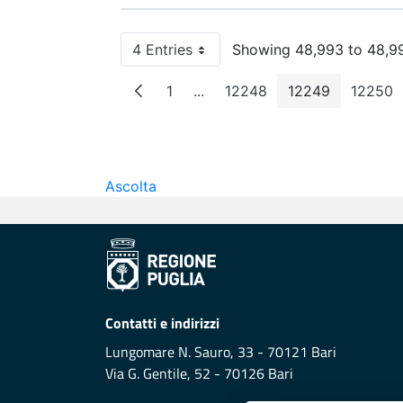
4 Entries
Showing 48,993 to 48,99
Per Page
1
...
12248
12249
12250
Page
Intermediate Pages
Page
Page
Pag
Ascolta
Contatti e indirizzi
Lungomare N. Sauro, 33 - 70121 Bari
Via G. Gentile, 52 - 70126 Bari