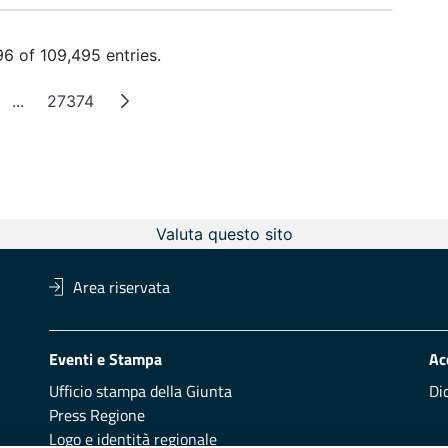
6 of 109,495 entries.
...
27374
e
Intermediate Pages
Page
Valuta questo sito
Area riservata
Eventi e Stampa
Ac
Ufficio stampa della Giunta
Di
Press Regione
Logo e identità regionale