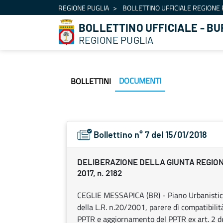
Navigation
REGIONE PUGLIA
BOLLETTINO UFFICIALE REGIONE 
Skip to Content
BOLLETTINO UFFICIALE - BU
REGIONE PUGLIA
DOCUMENTI
BOLLETTINI
Bollettino n° 7 del 15/01/2018
DELIBERAZIONE DELLA GIUNTA REGION
2017, n. 2182
CEGLIE MESSAPICA (BR) - Piano Urbanistico 
della L.R. n.20/2001, parere dì compatibilit
PPTR e aggiornamento del PPTR ex art. 2 de