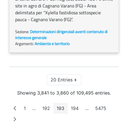
site in agro di Cagnano Varano (FG) - Area
delimitata per “Xylella fastidiosa sottospecie
pauca - Cagnano Varano (FG)”.
Sezione:
Determinazioni dirigenziali aventi contenuto di
interesse generale
Argomenti:
Ambiente e territorio
20 Entries
Per Page
Showing 3,841 to 3,860 of 109,495 entries.
1
...
192
193
194
...
5475
Page
Intermediate Pages
Page
Page
Page
Intermediate Pages
Page