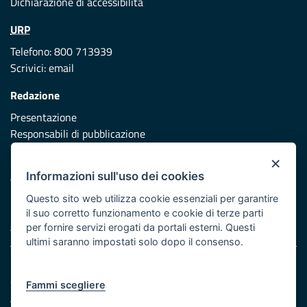
Dichiarazione di accessibilità
URP
Telefono: 800 713939
Scrivici:
email
Redazione
Presentazione
Responsabili di pubblicazione
×
Protezione civile
Informazioni sull'uso dei cookies
Vai al sito di Protezione Civile Puglia
Questo sito web utilizza cookie essenziali per garantire
Iniziativa finanziata con risorse del POR Puglia 2014/2020 -
il suo corretto funzionamento e cookie di terze parti
Asse XI
per fornire servizi erogati da portali esterni. Questi
ultimi saranno impostati solo dopo il consenso.
Note legali
Cookie e privacy
Fammi scegliere
Atti di notifica