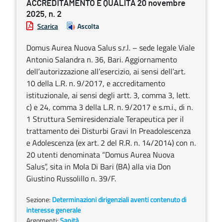
ACCREDITAMENTO E QUALITÀ 20 novembre
2025, n. 2
Scarica
Ascolta
Domus Aurea Nuova Salus s.r.l. – sede legale Viale
Antonio Salandra n. 36, Bari. Aggiornamento
dell’autorizzazione all’esercizio, ai sensi dell’art.
10 della L.R. n. 9/2017, e accreditamento
istituzionale, ai sensi degli artt. 3, comma 3, lett.
c) e 24, comma 3 della L.R. n. 9/2017 e s.m.i., di n.
1 Struttura Semiresidenziale Terapeutica per il
trattamento dei Disturbi Gravi In Preadolescenza
e Adolescenza (ex art. 2 del R.R. n. 14/2014) con n.
20 utenti denominata “Domus Aurea Nuova
Salus”, sita in Mola Di Bari (BA) alla via Don
Giustino Russolillo n. 39/F.
Sezione:
Determinazioni dirigenziali aventi contenuto di
interesse generale
Argomenti:
Sanità