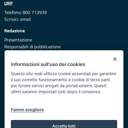
URP
Telefono: 800 713939
Scrivici:
email
Redazione
Presentazione
Responsabili di pubblicazione
×
Protezione civile
Informazioni sull'uso dei cookies
Vai al sito di Protezione Civile Puglia
Questo sito web utilizza cookie essenziali per garantire
Iniziativa finanziata con risorse del POR Puglia 2014/2020 -
il suo corretto funzionamento e cookie di terze parti
Asse XI
per fornire servizi erogati da portali esterni. Questi
ultimi saranno impostati solo dopo il consenso.
Note legali
Cookie e privacy
Fammi scegliere
Atti di notifica
Feed RSS
Accetta tutti