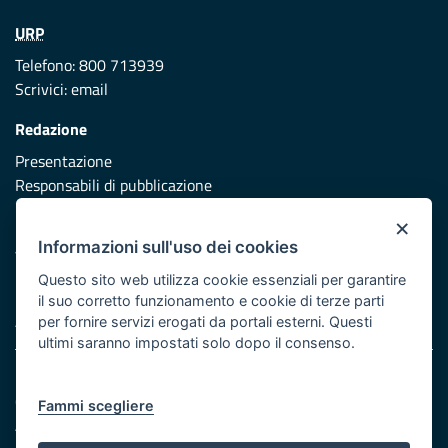
URP
Telefono: 800 713939
Scrivici:
email
Redazione
Presentazione
Responsabili di pubblicazione
×
Protezione civile
Informazioni sull'uso dei cookies
Vai al sito di Protezione Civile Puglia
Questo sito web utilizza cookie essenziali per garantire
Iniziativa finanziata con risorse del POR Puglia 2014/2020 -
il suo corretto funzionamento e cookie di terze parti
Asse XI
per fornire servizi erogati da portali esterni. Questi
ultimi saranno impostati solo dopo il consenso.
Note legali
Cookie e privacy
Fammi scegliere
Atti di notifica