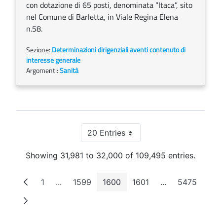
con dotazione di 65 posti, denominata “Itaca”, sito
nel Comune di Barletta, in Viale Regina Elena
n.58.
Sezione:
Determinazioni dirigenziali aventi contenuto di
interesse generale
Argomenti:
Sanità
20 Entries
Per Page
Showing 31,981 to 32,000 of 109,495 entries.
1
...
1599
1600
1601
...
5475
Page
Intermediate Pages
Page
Page
Page
Intermediate P
Page