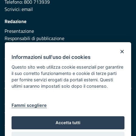
Telefono: 800 713939
Scrivici:
email
Redazione
Presentazione
Responsabili di pubblicazione
×
Protezione civile
Informazioni sull'uso dei cookies
Vai al sito di Protezione Civile Puglia
Questo sito web utilizza cookie essenziali per garantire
Iniziativa finanziata con risorse del POR Puglia 2014/2020 -
il suo corretto funzionamento e cookie di terze parti
Asse XI
per fornire servizi erogati da portali esterni. Questi
ultimi saranno impostati solo dopo il consenso.
Note legali
Cookie e privacy
Fammi scegliere
Atti di notifica
Feed RSS
Accetta tutti
Servizi Intranet