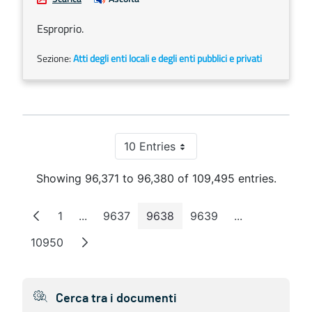
Esproprio.
Sezione:
Atti degli enti locali e degli enti pubblici e privati
10 Entries
Per Page
Showing 96,371 to 96,380 of 109,495 entries.
1
...
9637
9638
9639
...
Page
Intermediate Pages
Page
Page
Page
Intermediate 
10950
Page
Cerca tra i documenti