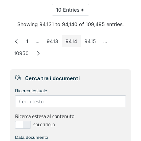
10 Entries
Per Page
Showing 94,131 to 94,140 of 109,495 entries.
1
...
9413
9414
9415
...
Page
Intermediate Pages
Page
Page
Page
Intermediate P
10950
Page
Cerca tra i documenti
Ricerca testuale
Ricerca estesa al contenuto
Data documento