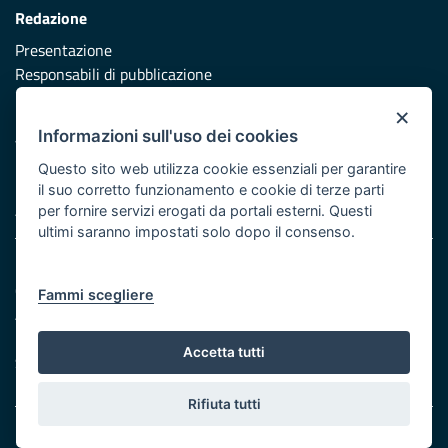
Redazione
Presentazione
Responsabili di pubblicazione
×
Protezione civile
Informazioni sull'uso dei cookies
Vai al sito di Protezione Civile Puglia
Questo sito web utilizza cookie essenziali per garantire
Iniziativa finanziata con risorse del POR Puglia 2014/2020 -
il suo corretto funzionamento e cookie di terze parti
Asse XI
per fornire servizi erogati da portali esterni. Questi
ultimi saranno impostati solo dopo il consenso.
Note legali
Cookie e privacy
Fammi scegliere
Atti di notifica
Feed RSS
Accetta tutti
Servizi Intranet
Rifiuta tutti
© Regione Puglia