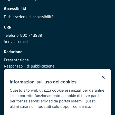
Accessibilità
Dichiarazione di accessibilità
URP
Telefono: 800 713939
Scrivici:
email
Redazione
Presentazione
Responsabili di pubblicazione
×
Protezione civile
Informazioni sull'uso dei cookies
Vai al sito di Protezione Civile Puglia
Questo sito web utilizza cookie essenziali per garantire
Iniziativa finanziata con risorse del POR Puglia 2014/2020 -
il suo corretto funzionamento e cookie di terze parti
Asse XI
per fornire servizi erogati da portali esterni. Questi
ultimi saranno impostati solo dopo il consenso.