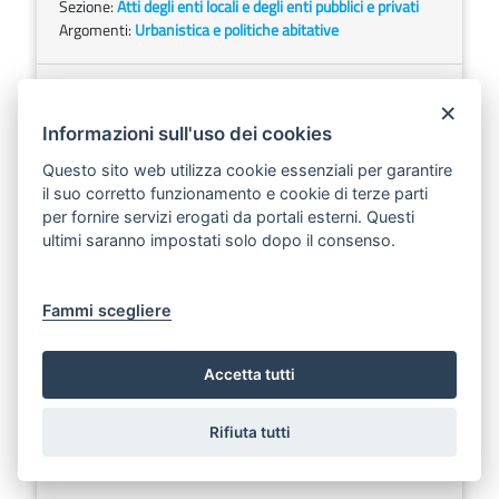
Sezione:
Atti degli enti locali e degli enti pubblici e privati
Argomenti:
Urbanistica e politiche abitative
COMUNE DI MONOPOLI
×
Scarica
Ascolta
Informazioni sull'uso dei cookies
Questo sito web utilizza cookie essenziali per garantire
Estratti DTA4 n.85, DTA4 n.86 e DTA4 n. 87 del 17
il suo corretto funzionamento e cookie di terze parti
maggio 2023 Ordine di pagamento indennità di
per fornire servizi erogati da portali esterni. Questi
esproprio accettate e di deposito indennità di
ultimi saranno impostati solo dopo il consenso.
esproprio non accettate.
Sezione:
Atti degli enti locali e degli enti pubblici e privati
Fammi scegliere
Argomenti:
Lavori pubblici e infrastrutture
Accetta tutti
COMUNE DI SURBO
Scarica
Ascolta
Rifiuta tutti
Estratto decreto 22 maggio 2023, n. 2 Esproprio.