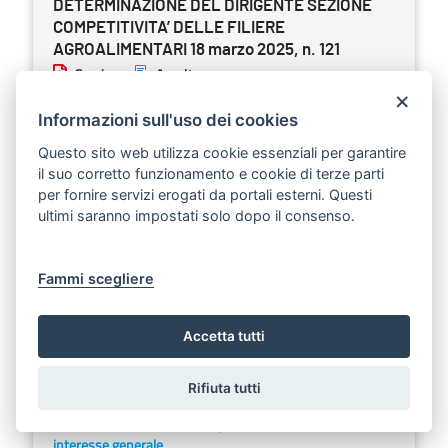
DETERMINAZIONE DEL DIRIGENTE SEZIONE
COMPETITIVITA’ DELLE FILIERE
AGROALIMENTARI 18 marzo 2025, n. 121
Scarica
Ascolta
×
Reg. (UE) n.2021/2115, art. 58 comma 1 lettera a)
Informazioni sull'uso dei cookies
- Intervento “Ristrutturazione e riconversione
Questo sito web utilizza cookie essenziali per garantire
vigneti” - D.M. 16 dicembre 2022 n. 646643 e
il suo corretto funzionamento e cookie di terze parti
ss.mm.ii. Disposizioni regionali di attuazione a
per fornire servizi erogati da portali esterni. Questi
valere sulle risorse finanziarie afferenti alla
ultimi saranno impostati solo dopo il consenso.
campagna 2024/2025 approvate con
Determinazione n. 155/DIR/2024/00198 del
Fammi scegliere
28/05/2024 e ss.mm.ii.. Graduatoria regionale di
ammissibilità approvata con Determinazione n.
155/DIR/2025/00062 del 11/02/2025.
Accetta tutti
Ammissione a finanziamento delle domande di
sostegno.
Rifiuta tutti
Sezione:
Determinazioni dirigenziali aventi contenuto di
interesse generale