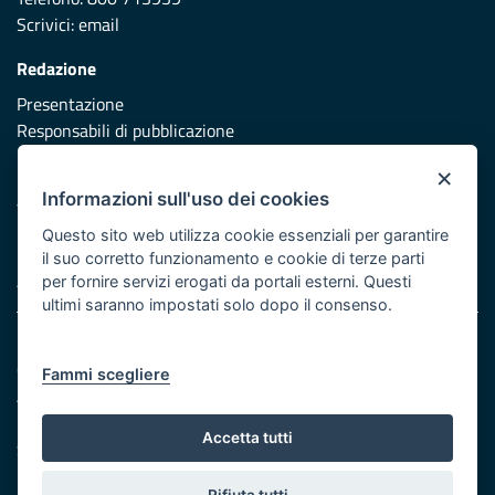
Scrivici:
email
Redazione
Presentazione
Responsabili di pubblicazione
×
Protezione civile
Informazioni sull'uso dei cookies
Vai al sito di Protezione Civile Puglia
Questo sito web utilizza cookie essenziali per garantire
Iniziativa finanziata con risorse del POR Puglia 2014/2020 -
il suo corretto funzionamento e cookie di terze parti
Asse XI
per fornire servizi erogati da portali esterni. Questi
ultimi saranno impostati solo dopo il consenso.
Note legali
Cookie e privacy
Fammi scegliere
Atti di notifica
Feed RSS
Accetta tutti
Servizi Intranet