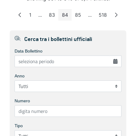
1
...
83
84
85
...
518
Page
Intermediate Pages
Page
Page
Page
Intermediate Pages
Page
Cerca tra i bollettini ufficiali
Data Bollettino
Anno
Numero
Tipo