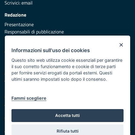
Scrivici:
email
Redazione
Presentazione
Responsabili di pubblicazione
×
Protezione civile
Informazioni sull'uso dei cookies
Vai al sito di Protezione Civile Puglia
Questo sito web utilizza cookie essenziali per garantire
Iniziativa finanziata con risorse del POR Puglia 2014/2020 -
il suo corretto funzionamento e cookie di terze parti
Asse XI
per fornire servizi erogati da portali esterni. Questi
ultimi saranno impostati solo dopo il consenso.
Note legali
Cookie e privacy
Fammi scegliere
Atti di notifica
Feed RSS
Accetta tutti
Servizi Intranet
Rifiuta tutti