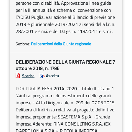
persone con disabilità. Approvazione linee guida
per la III annualità e schema di convenzione con
l’ADISU Puglia. Variazione al Bilancio di previsione
2019 e pluriennale 2019-2021 ai sensi della l.r. n.
28/2001 e s.m.i. e del D.Lgs. n. 118/2011 e s.m.i..
Sezione:
Deliberazioni della Giunta regionale
DELIBERAZIONE DELLA GIUNTA REGIONALE 7
ottobre 2019, n. 1795
Scarica
Ascolta
POR PUGLIA FESR 2014-2020 - Titolo II - Capo 1
“Aiuti ai programmi di investimento delle grandi
imprese - Atto Dirigenziale n. 799 dei 07.05.2015
Delibera di Indirizzo relativa al progetto definitivo.
Impresa proponente: SEASTEMA S.p.A. -Grande
Impresa Aderente: RINA CONSULTING S.P.A. (EX
D’APPOLONIA S.P.A.)- PICCOLA IMPRESA