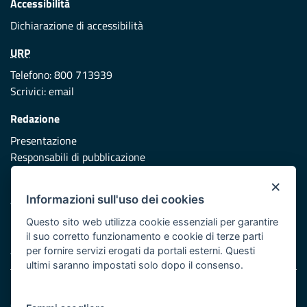
Accessibilità
Dichiarazione di accessibilità
URP
Telefono: 800 713939
Scrivici:
email
Redazione
Presentazione
Responsabili di pubblicazione
×
Protezione civile
Informazioni sull'uso dei cookies
Vai al sito di Protezione Civile Puglia
Questo sito web utilizza cookie essenziali per garantire
Iniziativa finanziata con risorse del POR Puglia 2014/2020 -
il suo corretto funzionamento e cookie di terze parti
Asse XI
per fornire servizi erogati da portali esterni. Questi
ultimi saranno impostati solo dopo il consenso.
Note legali
Cookie e privacy