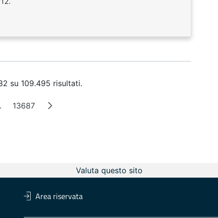
12.
2 su 109.495 risultati.
.
13687
a
Pagine intermedie
Pagina
Valuta questo sito
Area riservata