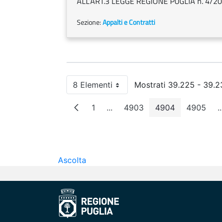
ALL’ART.3 LEGGE REGIONE PUGLIA n. 4/20
Sezione:
Appalti e Contratti
8 Elementi
Mostrati 39.225 - 39.23
Per pagina
1
...
4903
4904
4905
..
Pagina
Pagine intermedie
Pagina
Pagina
Pagin
Ascolta