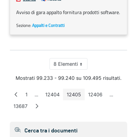
Avviso di gara appalto fornitura prodotti software.
Sezione:
Appalti e Contratti
8 Elementi
Per pagina
Mostrati 99.233 - 99.240 su 109.495 risultati.
1
...
12404
12405
12406
...
Pagina
Pagine intermedie
Pagina
Pagina
Pagina
Pagine int
13687
Pagina
Cerca tra i documenti