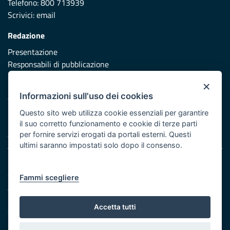
Telefono: 800 713939
Scrivici:
email
Redazione
Presentazione
Responsabili di pubblicazione
×
Protezione civile
Informazioni sull'uso dei cookies
Vai al sito di Protezione Civile Puglia
Questo sito web utilizza cookie essenziali per garantire
Iniziativa finanziata con risorse del POR Puglia 2014/2020 -
il suo corretto funzionamento e cookie di terze parti
Asse XI
per fornire servizi erogati da portali esterni. Questi
ultimi saranno impostati solo dopo il consenso.
Note legali
Cookie e privacy
Fammi scegliere
Atti di notifica
Feed RSS
Accetta tutti
Servizi Intranet