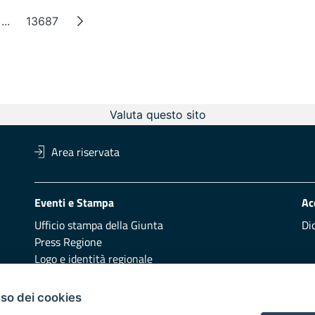
...
13687
na
Pagine intermedie
Pagina
Valuta questo sito
Area riservata
Eventi e Stampa
Ac
Ufficio stampa della Giunta
Di
Press Regione
Logo e identità regionale
Redazione
Pr
uso dei cookies