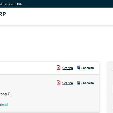
PUGLIA - BURP
RP
Scarica
Ascolta
Scarica
Ascolta
zona D.
rivati