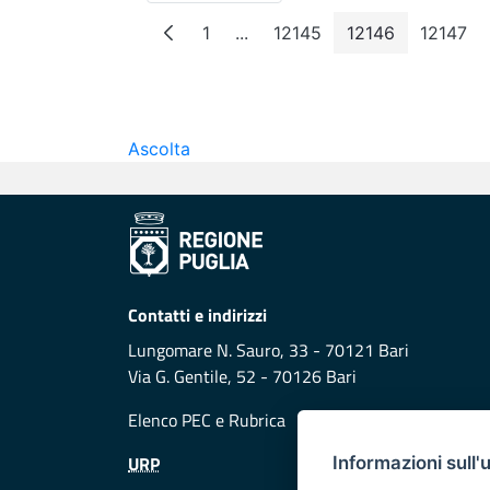
1
...
12145
12146
12147
Pagina
Pagine intermedie
Pagina
Pagina
Pagi
Ascolta
Contatti e indirizzi
Lungomare N. Sauro, 33 - 70121 Bari
Via G. Gentile, 52 - 70126 Bari
Elenco PEC
e
Rubrica
URP
Informazioni sull'