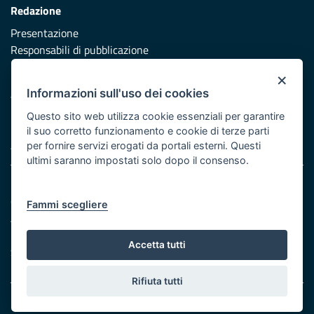
Redazione
Presentazione
Responsabili di pubblicazione
×
Protezione civile
Informazioni sull'uso dei cookies
Vai al sito di Protezione Civile Puglia
Questo sito web utilizza cookie essenziali per garantire
Iniziativa finanziata con risorse del POR Puglia 2014/2020 -
il suo corretto funzionamento e cookie di terze parti
Asse XI
per fornire servizi erogati da portali esterni. Questi
ultimi saranno impostati solo dopo il consenso.
Note legali
Cookie e privacy
Fammi scegliere
Atti di notifica
Feed RSS
Accetta tutti
Servizi Intranet
Rifiuta tutti
© Regione Puglia