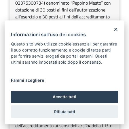
02375300734) denominato “Peppino Mesto” con
dotazione di 30 posti ai fini dell’autorizzazione
all’esercizio e 30 posti ai fini dell’accreditamento
ubicato a Taranto in Via Carlo Magno s.n.c.
×
Informazioni sull'uso dei cookies
Sezione:
Determinazioni dirigenziali aventi contenuto di
interesse generale
Questo sito web utilizza cookie essenziali per garantire
Argomenti:
Sanità
il suo corretto funzionamento e cookie di terze parti
per fornire servizi erogati da portali esterni. Questi
ultimi saranno impostati solo dopo il consenso.
DETERMINAZIONE DEL DIRIGENTE SEZIONE
STRATEGIE E GOVERNO DELL’OFFERTA 22
gennaio 2025, n. 30
Fammi scegliere
Scarica
Ascolta
Arcobaleno s.r.l. (p.IVA 04878861212) - Conferma
Accetta tutti
dell’autorizzazione all’esercizio ai sensi dell’art.3,
comma 3, lett. c) e dell’art.8, comma 3 della L.R.
Rifiuta tutti
n.9 del 2.05.2017 e ss.mm.ii. e rilascio
dell’accreditamento ai sensi dell’art 24 della L.R. n.